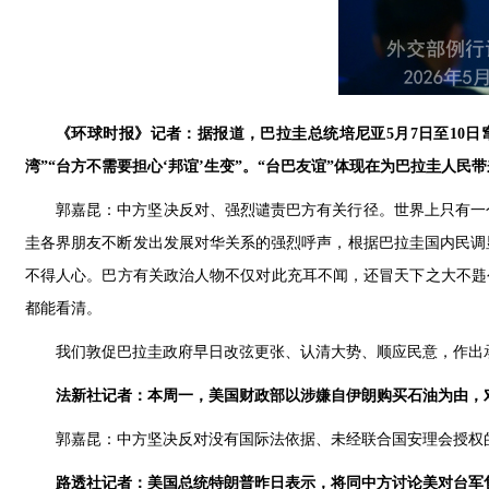
《环球时报》记者：据报道，巴拉圭总统培尼亚5月7日至10日
湾”“台方不需要担心‘邦谊’生变”。“台巴友谊”体现在为巴拉圭人
郭嘉昆：中方坚决反对、强烈谴责巴方有关行径。世界上只有一
圭各界朋友不断发出发展对华关系的强烈呼声，根据巴拉圭国内民调
不得人心。巴方有关政治人物不仅对此充耳不闻，还冒天下之大不韪
都能看清。
我们敦促巴拉圭政府早日改弦更张、认清大势、顺应民意，作出
法新社记者：本周一，美国财政部以涉嫌自伊朗购买石油为由，
郭嘉昆：中方坚决反对没有国际法依据、未经联合国安理会授权
路透社记者：美国总统特朗普昨日表示，将同中方讨论美对台军