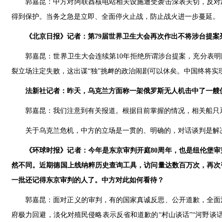
郭嘉昆：中方对阿联酋核电站相关设施遭受袭击深表关切，反对
得到保护。当务之急是立即、全面停火止战，防止战火进一步蔓延。
《北京日报》记者：第79届世界卫生大会再次作出不将涉台提案
郭嘉昆：世界卫生大会连续第10年拒绝所谓涉台提案，充分表明
裂立场注定失败，这出谋“独”挑衅的政治闹剧可以休矣。中国终将实
法新社记者：昨天，乌克兰方面称一架俄罗斯无人机击中了一艘
郭嘉昆：我们注意到有关报道。根据目前掌握的情况，相关船只
关于乌克兰危机，中方的立场是一贯的、明确的，对话谈判是解
《环球时报》记者：今年是东京审判开庭80周年，也是纽伦堡
然不同。近期德国上线纳粹历史查询工具，访问量达数百万次，再次
一批还记得东京审判的人了。中方对此如何看待？
郭嘉昆：面对正义的审判，有的国家真诚反思、公开道歉，全面
府极力回避，淡化对殖民侵略表示反省和道歉的“村山谈话”“河野谈