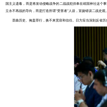
国主义遗毒，而是将发动侵略战争的二战战犯供奉在靖国神社这个事
立永不再战的导向，而是打造所谓“受害者”人设，宣扬错误二战史
歪曲历史、掩盖罪行，换不来宽容和信任。日方应当深刻反省历