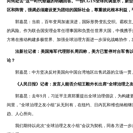
向何处去”这一时代命题的明确回答。一份CGTN全球民调显示，
区和阵营，强调必须建设更为团结的国际社会，尊重彼此根本利益，
郭嘉昆：当前，百年变局加速演进，国际形势变乱交织。霸权主
的风险。作为联合国安理会常任理事国和负责任世界大国，中俄携手
方将在推动构建多极世界、加强全球治理方面进一步深化战略协作，
法新社记者：美国海军代理部长周四称，美方已暂停对台军售
论？
郭嘉昆：中方坚决反对美国向中国台湾地区出售武器的立场一贯
《人民日报》记者：发言人能否介绍王毅外长出席“全球治理之友
郭嘉昆：去年9月，习近平主席郑重提出全球治理倡议，为构建更
间里，“全球治理之友小组”从无到有，在纽约、日内瓦和维也纳相
趋、人心所向。
我们期待以此次“全球治理之友小组”会议为契机，同各方进一