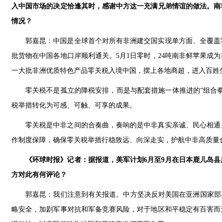
入中国市场的决定恰逢其时，感谢中方这一充满兄弟情谊的做法。南
情况？
郭嘉昆：中国是全球首个对所有非洲建交国实现单方面、全覆盖
批货物在中国各地口岸顺利通关。5月1日零时，24吨南非鲜苹果
一大批非洲优质特色产品零关税入境中国，摆上各地商超，进入百姓
零关税不是孤立的降税安排，而是与配套措施一体推进的“组合
税举措转化为可感、可触、可享的成果。
零关税是中非之间的合奏曲，奏响的是中非真实亲诚、民心相通
作制度保障，确保零关税举措行稳致远、向深走实，护航中非高质量
《环球时报》记者：据报道，美军计划6月至9月在日本鹿儿岛县
方对此有何评论？
郭嘉昆：我们注意到有关报道。中方坚决反对美国在亚洲国家部
略安全，加剧军事对抗和军备竞赛风险，对于地区和平稳定有百害而