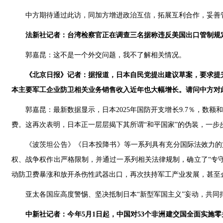
中方期待通过此访，同加方增进政治互信，拓展互利合作，妥善
法新社记者：台湾检察官正在调查三名据称违反美国出口管制规
郭嘉昆：这不是一个外交问题，我不了解相关情况。
《北京日报》记者：据报道，日本自民党提出建议草案，要求提升
本主要军工企业防卫相关业务销售收入近年也大幅增长。请问中方对
郭嘉昆：最新数据显示，日本2025年国防开支增长9.7％，数
费。这再次表明，日本正一层层揭下其所谓“和平国家”的伪装，一步
《波茨坦公告》《日本投降书》等一系列具有充分国际法效力的
权、战争权作出严格限制，并通过一系列相关法律规制，确立了“专
动防卫费暴涨和放开杀伤性武器出口，再次扶持军工产业发展，甚至
亚太各国应高度警惕、坚决抵制日本“新型军国主义”妄动，共同
中新社记者：今年5月1日起，中国对53个非洲建交国全面实