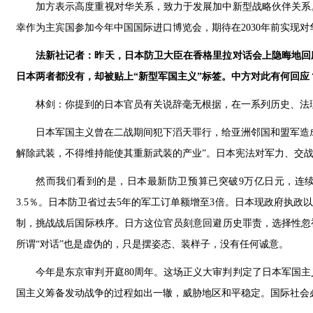
加方表示高度重视对华关系，致力于发展加中新型战略伙伴关系
幸作为主宾国参加今年中国国际进口博览会，期待在2030年前实现对
法新社记者：昨天，日本防卫大臣在香格里拉对话会上隐晦地回
日本两者都没有，却被贴上“新型军国主义”标签。中方对此有何回应
林剑：你提到的日本官员有关说辞毫无根据，在一系列历史、法
日本军国主义曾在二战期间犯下滔天罪行，给亚洲邻国和盟军造
解除武装，不得维持能使其重新武装的产业”。日本宪法对军力、交战
然而我们看到的是，日本最新防卫预算已突破9万亿日元，连续
3.5％。日本防卫省过去5年的军工订单额增至3倍。日本现政府执
制，挑战战后国际秩序。日方这位官员刻意回避历史罪责，选择性忽
所谓“对话”也是虚伪的，只是摆姿态、装样子，没有任何诚意。
今年是东京审判开庭80周年。这场正义大审判判定了日本军国
国主义筹备发动战争的过程如出一辙，威胁地区和平稳定。国际社会