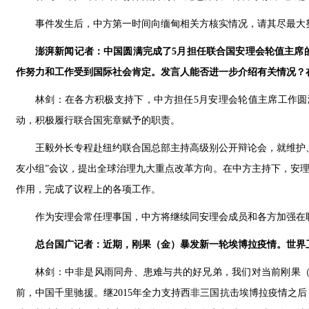
事件发生后，中方第一时间向缅甸相关方核实情况，请其尽最大
澎湃新闻记者：中国圆满完成了5月担任联合国安理会轮值主席
作努力和工作受到国际社会肯定。发言人能否进一步介绍有关情况？
林剑：在各方积极支持下，中方担任5月安理会轮值主席工作
动，积极履行联合国宪章赋予的职责。
王毅外长专程赴纽约联合国总部主持高级别公开辩论会，就维护
友小组”会议，提出全球治理九大重点改革方向。在中方主持下，安
作用，完成了议程上的各项工作。
作为安理会常任理事国，中方将继续同安理会成员和各方加强在
总台国广记者：近期，刚果（金）暴发新一轮埃博拉疫情。世界
林剑：中非是风雨同舟、患难与共的好兄弟，我们对当前刚果
前，中国千里驰援。继2015年全力支持西非三国抗击埃博拉疫情