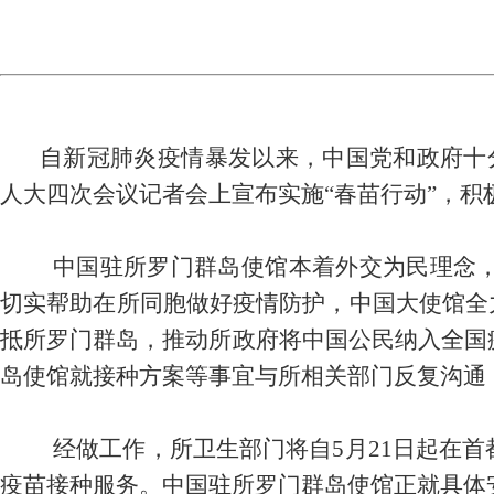
自新冠肺炎疫情暴发以来，中国党和政府十
人大四次会议记者会上宣布实施
“春苗行动”，
中国驻
所罗门群岛
使馆
本着外交为民理念
切实帮助在
所
同胞做好疫情防护，中国大使馆全
抵所罗门群岛
，推动所政府将中国公民纳入全国
岛
使馆就接种方案等事宜与
所
相关部门反复沟通
经做工作，所卫生部门将自
5月21日起在
疫苗接种服务。
中国
驻所罗门群岛
使馆正就具体