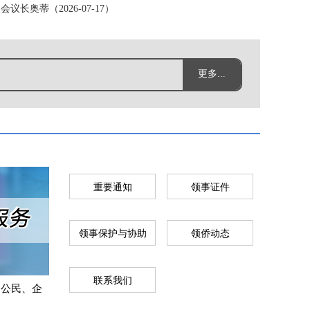
-04-18）
长奥蒂（2026-07-17）
更多...
5-04）
重要通知
领事证件
领事保护与协助
领侨动态
联系我们
国公民、企