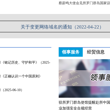
知丨驻所罗门群岛使馆领事窗口 调整对外办公时间（2025
蔡蔚鸣大使会见所罗门群岛国家议会议
中所互免签证协定生效（2022-12-16）
关于变更网络域名的通知（2022-04-22）
要提醒丨请在所罗门群岛中国公民加强安全防范（2025-0
领事服务
经贸信息
铭记历史、守护和平》（2025-
章《正确认识一个中国原则》
25-06-10）
驻所罗门群岛使馆提醒赴所中
业加强安全合规经营